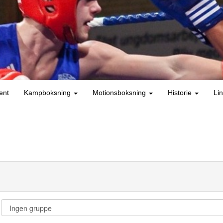
ent
Kampboksning
Motionsboksning
Historie
Li